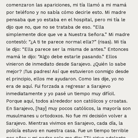
comenzaron las apariciones, mi tía llamó a mi mamá
por teléfono y no sabía cómo decirle esto. Mi madre
pensaba que yo estaba en el hospital, pero mi tía le
dijo que no, que no se trataba de eso. “Ella
simplemente dice que ve a Nuestra Señora.” Mi madre
contestó: “¿A ti te parece normal ella?” (risas). Mi tía
le dijo: “Ella parece ser la misma de antes.” Entonces
mamá le dijo: “Algo debe estarle pasando.” Ellos
vinieron de inmediato desde Sarajevo. ¿Quién lo sabe
mejor? ¡Tus padres! Así que estuvieron conmigo desde
el principio, ellos me ayudaron. Como les dije, yo no
era de aquí. Fui forzada a regresar a Sarajevo
inmediatamente y yo pasé un tiempo muy difícil.
Porque aquí, todos alrededor son católicos y croatas.
En Sarajevo, [hay] muy pocos católicos, la mayoría son
musulmanes u ortodoxos. No fue mi decisión volver a
Sarajevo. Mientras vivimos en Sarajevo, cada día, la
policía estuvo en nuestra casa. Fue un tiempo terrible
por años y mi padre solo me dijo: “Tú sigue adelante,