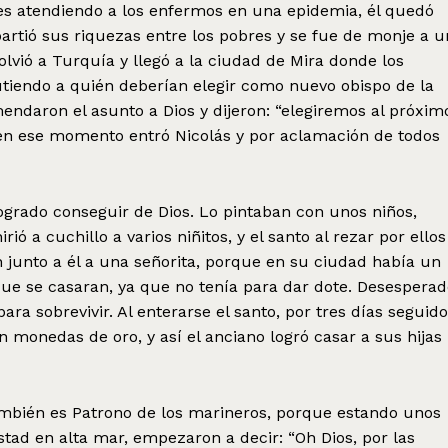
es atendiendo a los enfermos en una epidemia, él quedó
rtió sus riquezas entre los pobres y se fue de monje a u
olvió a Turquía y llegó a la ciudad de Mira donde los
utiendo a quién deberían elegir como nuevo obispo de la
endaron el asunto a Dios y dijeron: “elegiremos al próxim
, en ese momento entró Nicolás y por aclamación de todos
grado conseguir de Dios. Lo pintaban con unos niños,
ó a cuchillo a varios niñitos, y el santo al rezar por ellos
 junto a él a una señorita, porque en su ciudad había un
que se casaran, ya que no tenía para dar dote. Desesperad
 para sobrevivir. Al enterarse el santo, por tres días seguido
 monedas de oro, y así el anciano logró casar a sus hijas
ambién es Patrono de los marineros, porque estando unos
tad en alta mar, empezaron a decir: “Oh Dios, por las