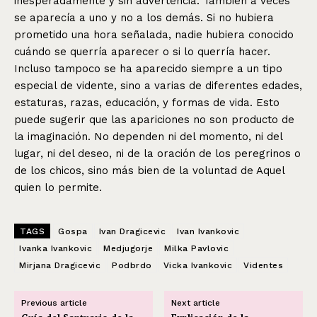
inesperadamente y sin advertencia. También a veces
se aparecía a uno y no a los demás. Si no hubiera
prometido una hora señalada, nadie hubiera conocido
cuándo se querría aparecer o si lo querría hacer.
Incluso tampoco se ha aparecido siempre a un tipo
especial de vidente, sino a varias de diferentes edades,
estaturas, razas, educación, y formas de vida. Esto
puede sugerir que las apariciones no son producto de
la imaginación. No dependen ni del momento, ni del
lugar, ni del deseo, ni de la oración de los peregrinos o
de los chicos, sino más bien de la voluntad de Aquel
quien lo permite.
TAGS
Gospa
Ivan Dragicevic
Ivan Ivankovic
Ivanka Ivankovic
Medjugorje
Milka Pavlovic
Mirjana Dragicevic
Podbrdo
Vicka Ivankovic
Videntes
Previous article
Next article