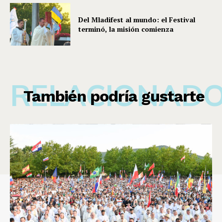
Del Mladifest al mundo: el Festival
terminó, la misión comienza
RELACIONAD
También podría gustarte