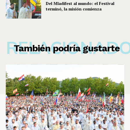
Del Mladifest al mundo: el Festival
terminó, la misión comienza
RELACIONAD
También podría gustarte