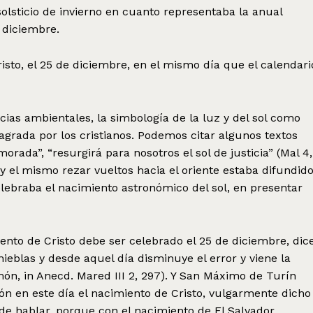
l solsticio de invierno en cuanto representaba la anual
e diciembre.
risto, el 25 de diciembre, en el mismo día que el calendari
ncias ambientales, la simbología de la luz y del sol como
agrada por los cristianos. Podemos citar algunos textos
rada”, “resurgirá para nosotros el sol de justicia” (Mal 4,
o y el mismo rezar vueltos hacia el oriente estaba difundid
lebraba el nacimiento astronómico del sol, en presentar
nto de Cristo debe ser celebrado el 25 de diciembre, dice
nieblas y desde aquel día disminuye el error y viene la
món, in Anecd. Mared III 2, 297). Y San Máximo de Turín
azón en este día el nacimiento de Cristo, vulgarmente dicho
e hablar, porque con el nacimiento de El Salvador