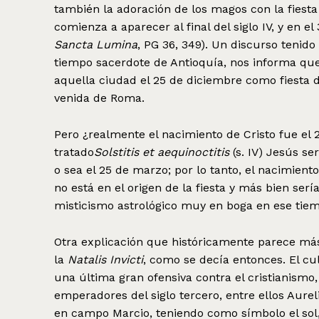
también la adoración de los magos con la fiesta 
comienza a aparecer al final del siglo IV, y en 
Sancta Lumina
, PG 36, 349). Un discurso tenid
tiempo sacerdote de Antioquía, nos informa que
aquella ciudad el 25 de diciembre como fiesta di
venida de Roma.
Pero ¿realmente el nacimiento de Cristo fue el
tratado
Solstitis et aequinoctitis
(s. IV) Jesús s
o sea el 25 de marzo; por lo tanto, el nacimient
no está en el origen de la fiesta y más bien ser
misticismo astrológico muy en boga en ese tie
Otra explicación que históricamente parece más 
la
Natalis Invicti
, como se decía entonces. El cu
una última gran ofensiva contra el cristianismo,
emperadores del siglo tercero, entre ellos Aure
en campo Marcio, teniendo como símbolo el sol, 