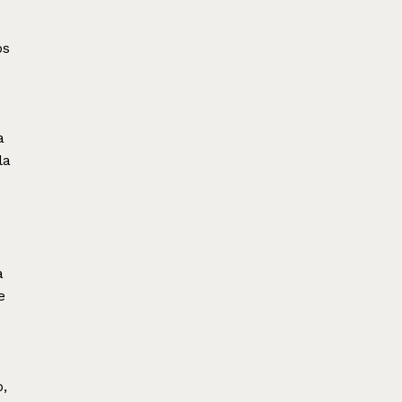
os
a
la
a
e
,