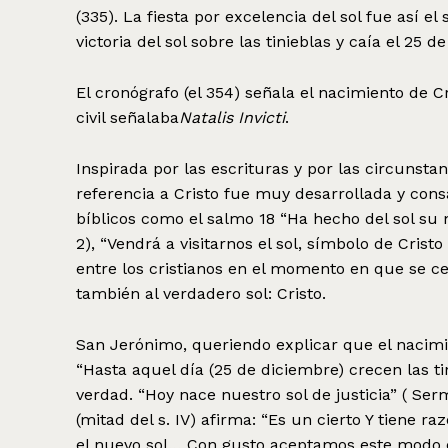
(335). La fiesta por excelencia del sol fue así e
victoria del sol sobre las tinieblas y caía el 25 d
El cronógrafo (el 354) señala el nacimiento de C
civil señalaba
Natalis Invicti
.
Inspirada por las escrituras y por las circunsta
referencia a Cristo fue muy desarrollada y cons
bíblicos como el salmo 18 “Ha hecho del sol su mo
2), “Vendrá a visitarnos el sol, símbolo de Crist
entre los cristianos en el momento en que se ce
también al verdadero sol: Cristo.
San Jerónimo, queriendo explicar que el nacimie
“Hasta aquel día (25 de diciembre) crecen las ti
verdad. “Hoy nace nuestro sol de justicia” ( Ser
(mitad del s. IV) afirma: “Es un cierto Y tiene r
el nuevo sol… Con gusto aceptamos este modo d