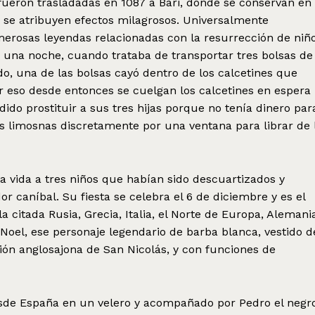
fueron trasladadas en 1087 a Bari, donde se conservan en
se atribuyen efectos milagrosos. Universalmente
erosas leyendas relacionadas con la resurrección de niñ
e una noche, cuando trataba de transportar tres bolsas de
do, una de las bolsas cayó dentro de los calcetines que
 eso desde entonces se cuelgan los calcetines en espera
dido prostituir a sus tres hijas porque no tenía dinero par
las limosnas discretamente por una ventana para librar de 
a vida a tres niños que habían sido descuartizados y
 caníbal. Su fiesta se celebra el 6 de diciembre y es el
 citada Rusia, Grecia, Italia, el Norte de Europa, Alemani
 Noel, ese personaje legendario de barba blanca, vestido d
ión anglosajona de San Nicolás, y con funciones de
esde España en un velero y acompañado por Pedro el negro