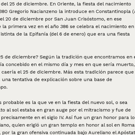
del 25 de diciembre. En Oriente, la fiesta del nacimiento
el 380 Gregorio Nacianzeno la introduce en Constantinopla (
o el 20 de diciembre por San Juan Crisóstomo, en ese
 la primera vez en el año 386 se celebra el nacimiento en
stinta de la Epifanía (del 6 de enero) que era una fiesta
 25 de diciembre? Según la tradición que encontramos en 
ería concebido en el mismo día y mes en que sería muerto,
o caería el 25 de diciembre. Más esta tradición parece que
ía una tentativa de explicación sobre una base de
mpo.
probable es la que ve en la fiesta del nuevo sol, o sea
lto al sol estaba en gran auge por el mitracismo y fue de
 precisamente en el siglo IV. Así fue un gran honor para lo
liano, quien erigió un gran templo en honor al sol en Roma
por la gran ofensiva continuada bajo Aureliano el Apósta