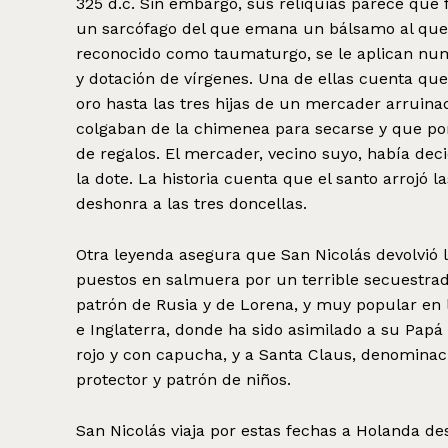
325 d.c. Sin embargo, sus reliquias parece que 
un sarcófago del que emana un bálsamo al que 
reconocido como taumaturgo, se le aplican num
y dotación de vírgenes. Una de ellas cuenta qu
oro hasta las tres hijas de un mercader arruina
colgaban de la chimenea para secarse y que por
de regalos. El mercader, vecino suyo, había deci
la dote. La historia cuenta que el santo arrojó 
deshonra a las tres doncellas.
Otra leyenda asegura que San Nicolás devolvió l
puestos en salmuera por un terrible secuestrador
patrón de Rusia y de Lorena, y muy popular en la
e Inglaterra, donde ha sido asimilado a su Papá
rojo y con capucha, y a Santa Claus, denominac
protector y patrón de niños.
San Nicolás viaja por estas fechas a Holanda d