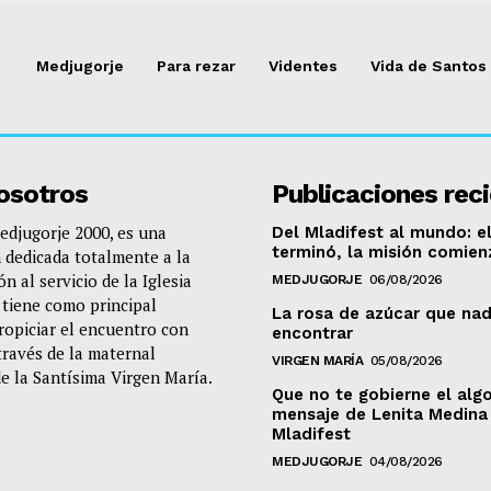
Medjugorje
Para rezar
Videntes
Vida de Santos
osotros
Publicaciones rec
djugorje 2000, es una
Del Mladifest al mundo: el
terminó, la misión comien
 dedicada totalmente a la
n al servicio de la Iglesia
MEDJUGORJE
06/08/2026
e tiene como principal
La rosa de azúcar que nad
propiciar el encuentro con
encontrar
través de la maternal
VIRGEN MARÍA
05/08/2026
de la Santísima Virgen María.
Que no te gobierne el algo
mensaje de Lenita Medina 
Mladifest
MEDJUGORJE
04/08/2026