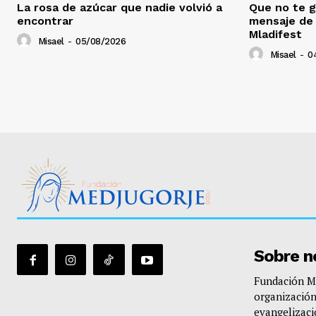
La rosa de azúcar que nadie volvió a
Que no te g
encontrar
mensaje de 
Mladifest
Misael
-
05/08/2026
Misael
-
0
Sobre n
Fundación Me
organización
evangelizació