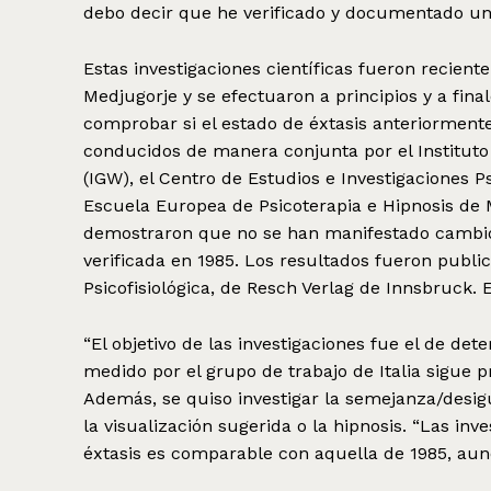
debo decir que he verificado y documentado un e
Estas investigaciones científicas fueron recien
Medjugorje y se efectuaron a principios y a fina
comprobar si el estado de éxtasis anteriormen
conducidos de manera conjunta por el Institu
(IGW), el Centro de Estudios e Investigaciones Ps
Escuela Europea de Psicoterapia e Hipnosis de M
demostraron que no se han manifestado cambios
verificada en 1985. Los resultados fueron publi
Psicofisiológica, de Resch Verlag de Innsbruck. E
“El objetivo de las investigaciones fue el de det
medido por el grupo de trabajo de Italia sigue
Además, se quiso investigar la semejanza/desig
la visualización sugerida o la hipnosis. “Las i
éxtasis es comparable con aquella de 1985, au