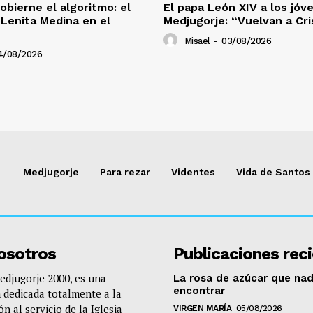
obierne el algoritmo: el
El papa León XIV a los jóv
Lenita Medina en el
Medjugorje: “Vuelvan a Cri
Misael
-
03/08/2026
4/08/2026
Medjugorje
Para rezar
Videntes
Vida de Santos
osotros
Publicaciones rec
djugorje 2000, es una
La rosa de azúcar que nad
encontrar
 dedicada totalmente a la
n al servicio de la Iglesia
VIRGEN MARÍA
05/08/2026