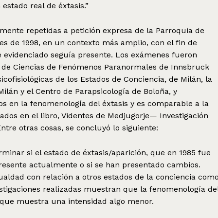
stado real de éxtasis.”
temente repetidas a petición expresa de la Parroquia de
les de 1998, en un contexto más amplio, con el fin de
te evidenciado seguía presente. Los exámenes fueron
to de Ciencias de Fenómenos Paranormales de Innsbruck
icofisiológicas de los Estados de Conciencia, de Milán, la
ilán y el Centro de Parapsicología de Boloña, y
 en la fenomenología del éxtasis y es comparable a la
cados en el libro, Videntes de Medjugorje— Investigación
ntre otras cosas, se concluyó lo siguiente:
erminar si el estado de éxtasis/aparición, que en 1985 fue
 presente actualmente o si se han presentado cambios.
ualdad con relación a otros estados de la conciencia com
nvestigaciones realizadas muestran que la fenomenología de
nque muestra una intensidad algo menor.