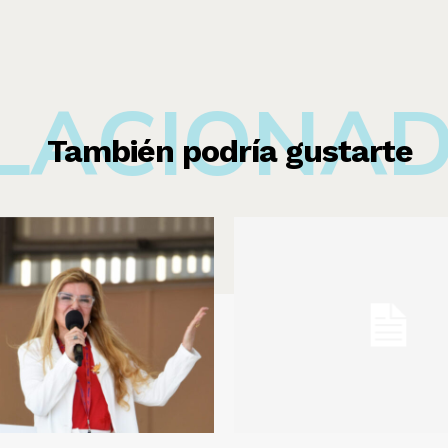
LACIONA
También podría gustarte