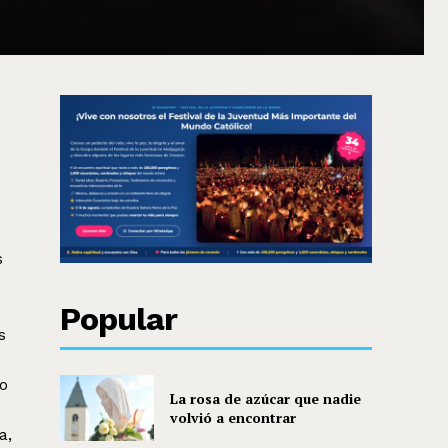
s
Popular
s
ro
La rosa de azúcar que nadie
volvió a encontrar
a,