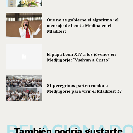
Que no te gobierne el algoritmo: el
mensaje de Lenita Medina en el
Mladifest
El papa León XIV a los jóvenes en
Medjugorje: “Vuelvan a Cristo”
81 peregrinos parten rumbo a
Medjugorje para vivir el Mladifest 37
RELACIONAD
También podría gustarte