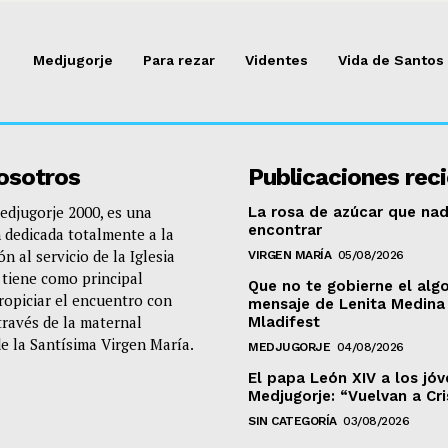
Medjugorje
Para rezar
Videntes
Vida de Santos
osotros
Publicaciones rec
djugorje 2000, es una
La rosa de azúcar que nad
encontrar
 dedicada totalmente a la
n al servicio de la Iglesia
VIRGEN MARÍA
05/08/2026
e tiene como principal
Que no te gobierne el algo
propiciar el encuentro con
mensaje de Lenita Medina 
través de la maternal
Mladifest
de la Santísima Virgen María.
MEDJUGORJE
04/08/2026
El papa León XIV a los jó
Medjugorje: “Vuelvan a Cr
SIN CATEGORÍA
03/08/2026