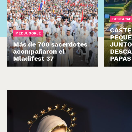
DESTACAD
CASTE
MEDJUGORJE
PEQUE
Más de 700 sacerdotes
JUNTO
acompañaron el
DESCA
Mladifest 37
PAPAS