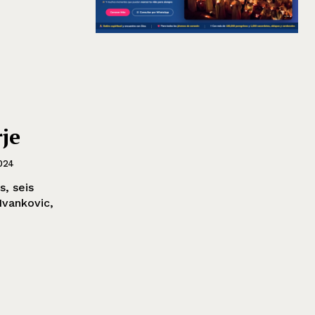
je
024
s, seis
Ivankovic,