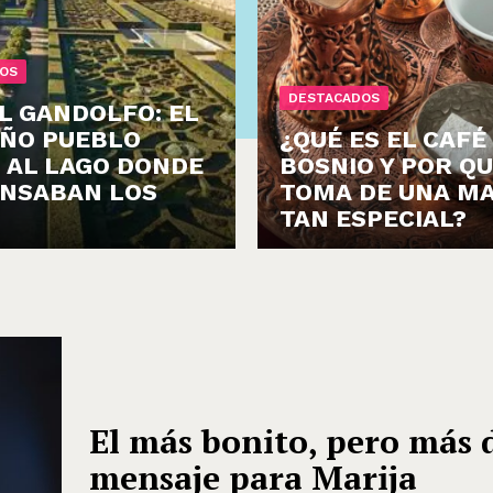
OS
DESTACADOS
L GANDOLFO: EL
ÑO PUEBLO
¿QUÉ ES EL CAFÉ
 AL LAGO DONDE
BOSNIO Y POR QU
NSABAN LOS
TOMA DE UNA M
TAN ESPECIAL?
El más bonito, pero más 
mensaje para Marija