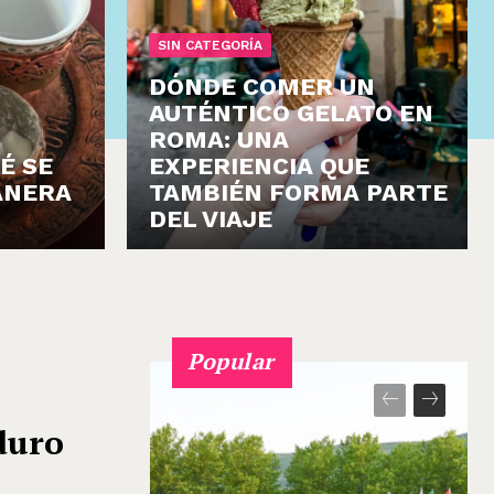
SIN CATEGORÍA
DÓNDE COMER UN
AUTÉNTICO GELATO EN
ROMA: UNA
É SE
EXPERIENCIA QUE
ANERA
TAMBIÉN FORMA PARTE
DEL VIAJE
Popular
duro