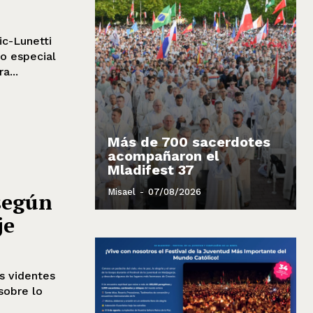
ic-Lunetti
o especial
a...
Más de 700 sacerdotes
acompañaron el
Mladifest 37
Misael
-
07/08/2026
según
je
s videntes
sobre lo