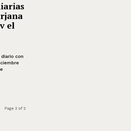
iarias
irjana
v el
diciembre
te
Page 2 of 2