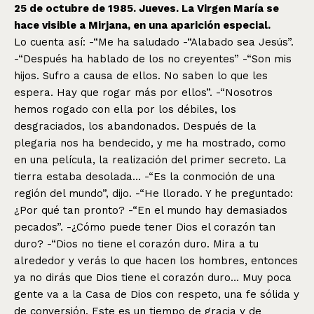
25 de octubre de 1985. Jueves. La Virgen María se
hace visible a Mirjana, en una aparición especial.
Lo cuenta así: -“Me ha saludado -“Alabado sea Jesús”.
-“Después ha hablado de los no creyentes” -“Son mis
hijos. Sufro a causa de ellos. No saben lo que les
espera. Hay que rogar más por ellos”. -“Nosotros
hemos rogado con ella por los débiles, los
desgraciados, los abandonados. Después de la
plegaria nos ha bendecido, y me ha mostrado, como
en una película, la realización del primer secreto. La
tierra estaba desolada… -“Es la conmoción de una
región del mundo”, dijo. -“He llorado. Y he preguntado:
¿Por qué tan pronto? -“En el mundo hay demasiados
pecados”. -¿Cómo puede tener Dios el corazón tan
duro? -“Dios no tiene el corazón duro. Mira a tu
alrededor y verás lo que hacen los hombres, entonces
ya no dirás que Dios tiene el corazón duro… Muy poca
gente va a la Casa de Dios con respeto, una fe sólida y
de conversión. Este es un tiempo de gracia y de