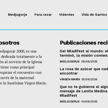
Medjugorje
Para rezar
Videntes
Vida de Santos
osotros
Publicaciones rec
djugorje 2000, es una
Del Mladifest al mundo: el
terminó, la misión comien
 dedicada totalmente a la
n al servicio de la Iglesia
MEDJUGORJE
06/08/2026
e tiene como principal
La rosa de azúcar que nad
propiciar el encuentro con
encontrar
través de la maternal
VIRGEN MARÍA
05/08/2026
de la Santísima Virgen María.
Que no te gobierne el algo
mensaje de Lenita Medina 
Mladifest
MEDJUGORJE
04/08/2026