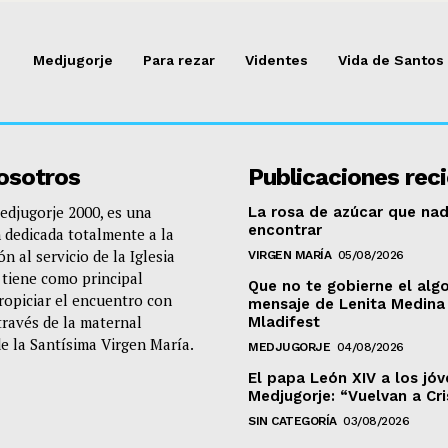
Medjugorje
Para rezar
Videntes
Vida de Santos
osotros
Publicaciones rec
djugorje 2000, es una
La rosa de azúcar que nad
encontrar
 dedicada totalmente a la
n al servicio de la Iglesia
VIRGEN MARÍA
05/08/2026
e tiene como principal
Que no te gobierne el algo
propiciar el encuentro con
mensaje de Lenita Medina 
través de la maternal
Mladifest
de la Santísima Virgen María.
MEDJUGORJE
04/08/2026
El papa León XIV a los jó
Medjugorje: “Vuelvan a Cr
SIN CATEGORÍA
03/08/2026